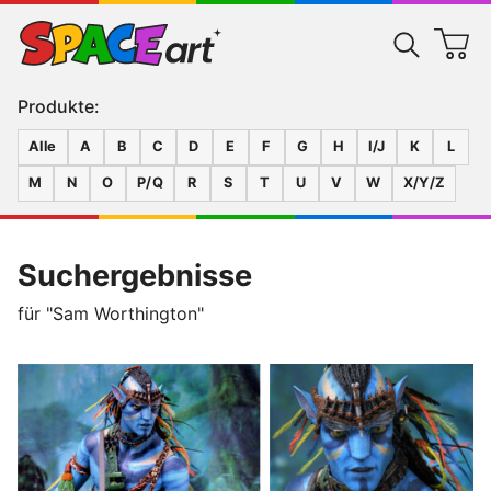
Produkte:
Alle
A
B
C
D
E
F
G
H
I/J
K
L
M
N
O
P/Q
R
S
T
U
V
W
X/Y/Z
Suchergebnisse
für "Sam Worthington"