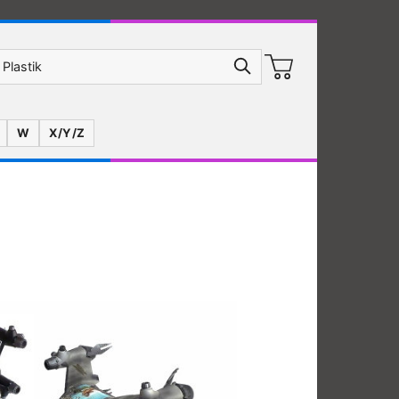
W
X/Y/Z