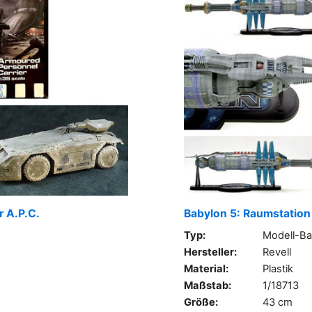
r A.P.C.
Babylon 5: Raumstation
Typ:
Modell-Ba
Hersteller:
Revell
Material:
Plastik
Maßstab:
1/18713
Größe:
43 cm