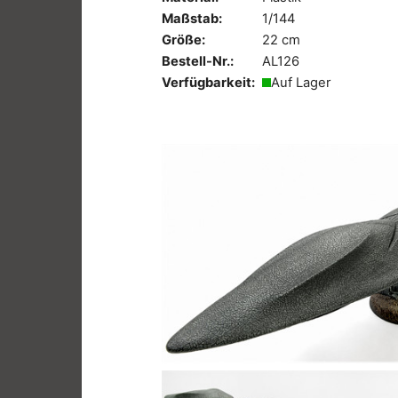
Maßstab:
1/144
Größe:
22 cm
Bestell-Nr.:
AL126
Verfügbarkeit:
Auf Lager