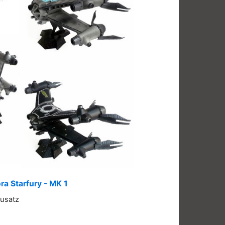
a Starfury - MK 1
usatz