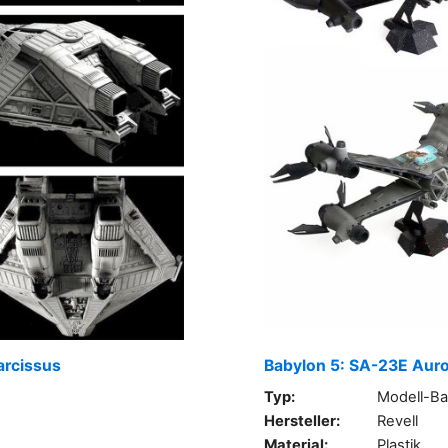
arcissus
Babylon 5: SA-23E Auror
Typ:
Modell-Ba
Hersteller:
Revell
Material:
Plastik