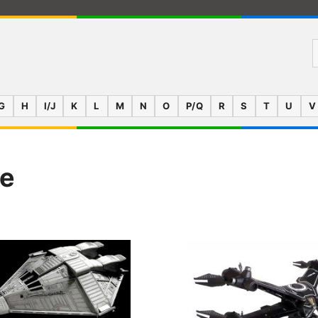
G
H
I/J
K
L
M
N
O
P/Q
R
S
T
U
V
se