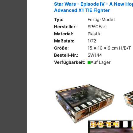
Star Wars - Episode IV - A New Ho
Advanced X1 TIE Fighter
Typ:
Fertig-Modell
Hersteller:
SPACEart
Material:
Plastik
Maßstab:
1/72
Größe:
15 x 10 x 9 cm H/B/T
Bestell-Nr.:
SW144
Verfügbarkeit:
Auf Lager