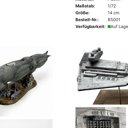
Maßstab:
1/72
Größe:
14 cm
Bestell-Nr.:
B5001
Verfügbarkeit:
Auf Lage