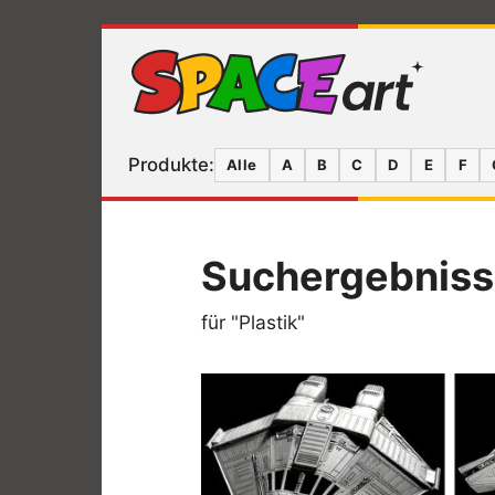
Produkte:
Alle
A
B
C
D
E
F
Suchergebnis
für "Plastik"