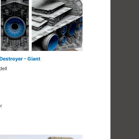
 Destroyer - Giant
dell
r