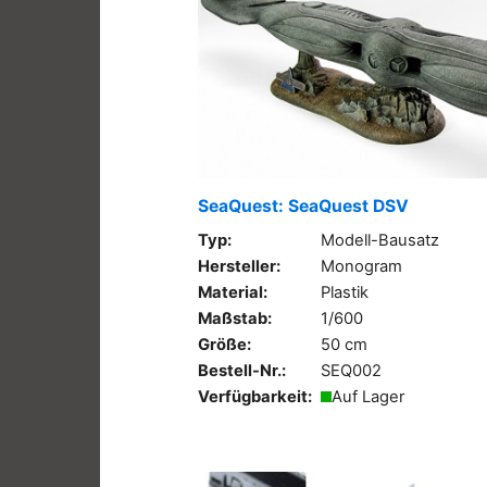
SeaQuest: SeaQuest DSV
Typ:
Modell-Bausatz
Hersteller:
Monogram
Material:
Plastik
Maßstab:
1/600
Größe:
50 cm
Bestell-Nr.:
SEQ002
Verfügbarkeit:
Auf Lager