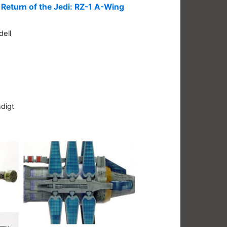
 Return of the Jedi: RZ-1 A-Wing
dell
digt