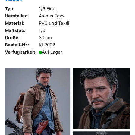
Typ:
1/6 Figur
Hersteller:
Asmus Toys
Material:
PVC und Textil
Maßstab:
1/6
Größe:
30 cm
Bestell-Nr.:
KLP002
Verfügbarkeit:
Auf Lager