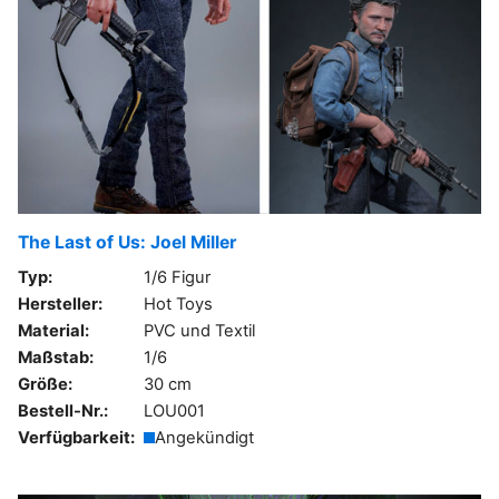
The Last of Us: Joel Miller
Typ:
1/6 Figur
Hersteller:
Hot Toys
Material:
PVC und Textil
Maßstab:
1/6
Größe:
30 cm
Bestell-Nr.:
LOU001
Verfügbarkeit:
Angekündigt