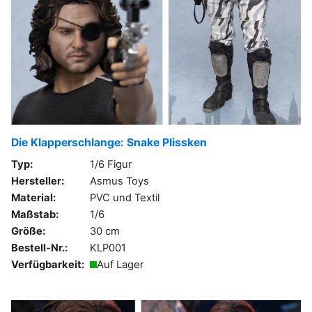
Die Klapperschlange: Snake Plissken
Typ:
1/6 Figur
Hersteller:
Asmus Toys
Material:
PVC und Textil
Maßstab:
1/6
Größe:
30 cm
Bestell-Nr.:
KLP001
Verfügbarkeit:
Auf Lager