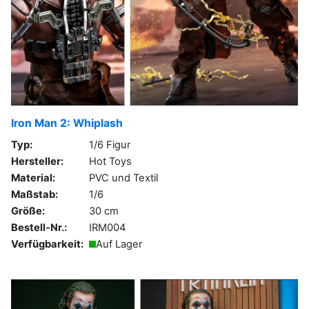
Iron Man 2: Whiplash
Typ:
1/6 Figur
Hersteller:
Hot Toys
Material:
PVC und Textil
Maßstab:
1/6
Größe:
30 cm
Bestell-Nr.:
IRM004
Verfügbarkeit:
Auf Lager