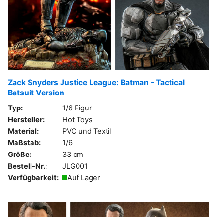
Zack Snyders Justice League: Batman - Tactical
Batsuit Version
Typ:
1/6 Figur
Hersteller:
Hot Toys
Material:
PVC und Textil
Maßstab:
1/6
Größe:
33 cm
Bestell-Nr.:
JLG001
Verfügbarkeit:
Auf Lager