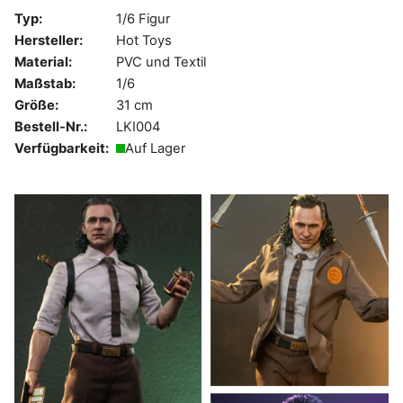
Typ:
1/6 Figur
Hersteller:
Hot Toys
Material:
PVC und Textil
Maßstab:
1/6
Größe:
31 cm
Bestell-Nr.:
LKI004
Verfügbarkeit:
Auf Lager