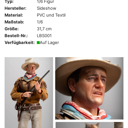
Typ:
1/6 Figur
Hersteller:
Sideshow
Material:
PVC und Textil
Maßstab:
1/6
Größe:
31,7 cm
Bestell-Nr.:
LBS001
Verfügbarkeit:
Auf Lager