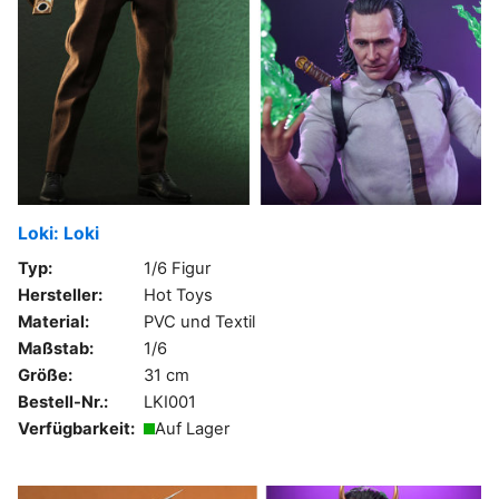
Loki: Loki
Typ:
1/6 Figur
Hersteller:
Hot Toys
Material:
PVC und Textil
Maßstab:
1/6
Größe:
31 cm
Bestell-Nr.:
LKI001
Verfügbarkeit:
Auf Lager