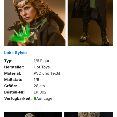
Loki: Sylvie
Typ:
1/6 Figur
Hersteller:
Hot Toys
Material:
PVC und Textil
Maßstab:
1/6
Größe:
28 cm
Bestell-Nr.:
LKI002
Verfügbarkeit:
Auf Lager