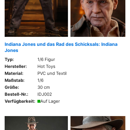
Indiana Jones und das Rad des Schicksals: Indiana
Jones
Typ:
1/6 Figur
Hersteller:
Hot Toys
Material:
PVC und Textil
Maßstab:
1/6
Größe:
30 cm
Bestell-Nr.:
IDJ002
Verfügbarkeit:
Auf Lager