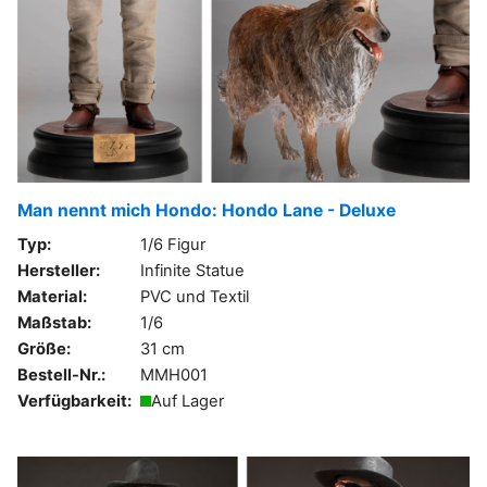
Man nennt mich Hondo: Hondo Lane - Deluxe
Typ:
1/6 Figur
Hersteller:
Infinite Statue
Material:
PVC und Textil
Maßstab:
1/6
Größe:
31 cm
Bestell-Nr.:
MMH001
Verfügbarkeit:
Auf Lager