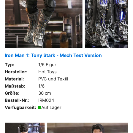
Iron Man 1: Tony Stark - Mech Test Version
Typ:
1/6 Figur
Hersteller:
Hot Toys
Material:
PVC und Textil
Maßstab:
1/6
Größe:
30 cm
Bestell-Nr.:
IRM024
Verfügbarkeit:
Auf Lager