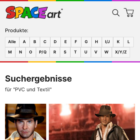
Produkte:
Alle
A
B
C
D
E
F
G
H
I/J
K
L
M
N
O
P/Q
R
S
T
U
V
W
X/Y/Z
Suchergebnisse
für "PVC und Textil"