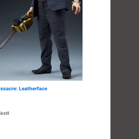
ssacre: Leatherface
extil