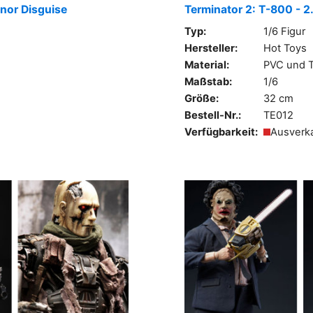
nor Disguise
Terminator 2: T-800 - 2
Typ:
1/6 Figur
Hersteller:
Hot Toys
Material:
PVC und T
Maßstab:
1/6
Größe:
32 cm
Bestell-Nr.:
TE012
Verfügbarkeit:
Ausverk