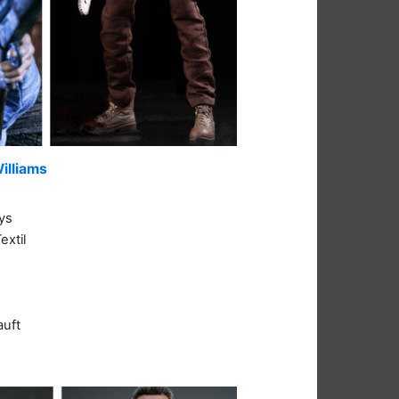
Williams
ys
extil
auft