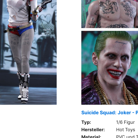
Suicide Squad: Joker - 
Typ:
1/6 Figur
Hersteller:
Hot Toys
Material:
PVC und T