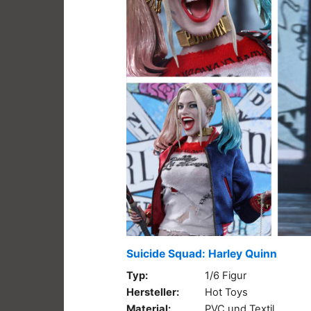
Suicide Squad: Harley Quinn
Typ:
1/6 Figur
Hersteller:
Hot Toys
Material:
PVC und Textil