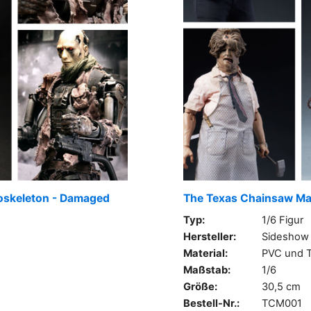
doskeleton - Damaged
The Texas Chainsaw Ma
Typ:
1/6 Figur
Hersteller:
Sideshow
Material:
PVC und T
Maßstab:
1/6
Größe:
30,5 cm
Bestell-Nr.:
TCM001