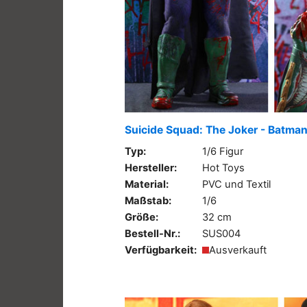
Suicide Squad: The Joker - Batman
Typ:
1/6 Figur
Hersteller:
Hot Toys
Material:
PVC und Textil
Maßstab:
1/6
Größe:
32 cm
Bestell-Nr.:
SUS004
Verfügbarkeit:
Ausverkauft