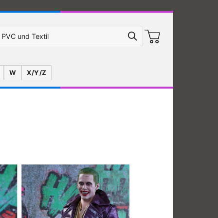
W
X/Y/Z