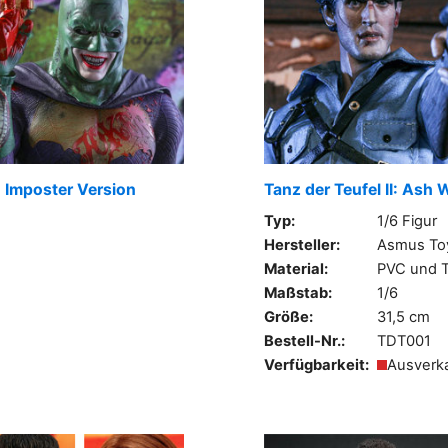
 Imposter Version
Tanz der Teufel II: Ash 
Typ:
1/6 Figur
Hersteller:
Asmus To
Material:
PVC und T
Maßstab:
1/6
Größe:
31,5 cm
Bestell-Nr.:
TDT001
Verfügbarkeit:
Ausverk