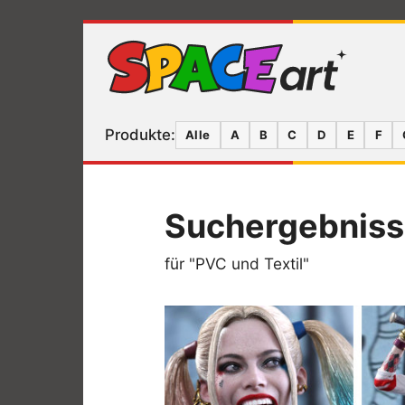
Produkte:
Alle
A
B
C
D
E
F
Suchergebnis
für "PVC und Textil"