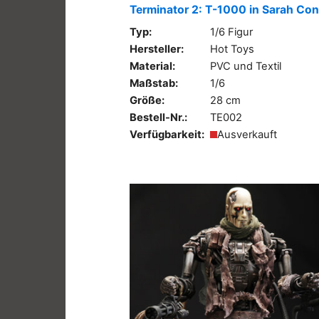
Terminator 2: T-1000 in Sarah Con
Typ:
1/6 Figur
Hersteller:
Hot Toys
Material:
PVC und Textil
Maßstab:
1/6
Größe:
28 cm
Bestell-Nr.:
TE002
Verfügbarkeit:
Ausverkauft