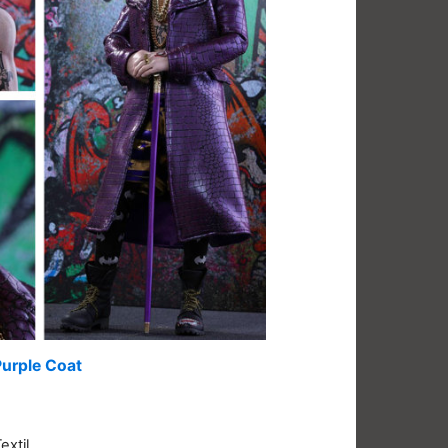
Purple Coat
extil