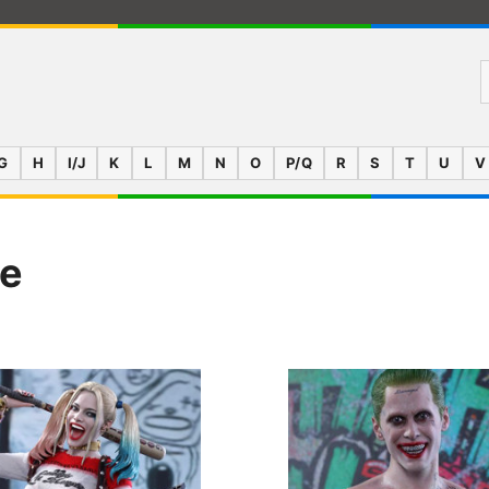
G
H
I/J
K
L
M
N
O
P/Q
R
S
T
U
V
se