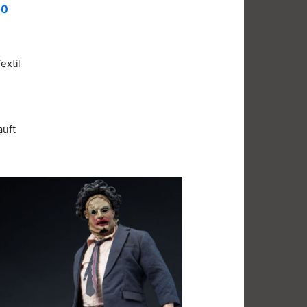
.0
extil
auft