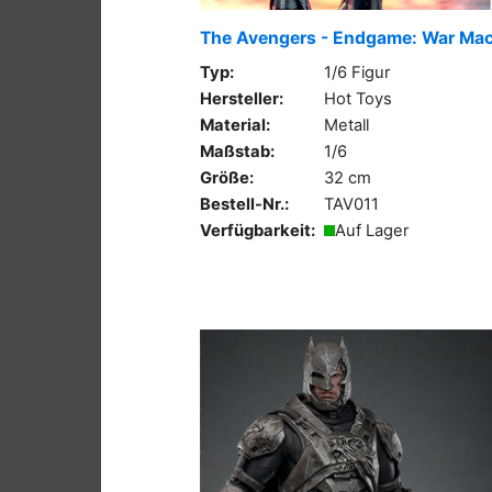
The Avengers - Endgame: War Mac
Typ:
1/6 Figur
Hersteller:
Hot Toys
Material:
Metall
Maßstab:
1/6
Größe:
32 cm
Bestell-Nr.:
TAV011
Verfügbarkeit:
Auf Lager