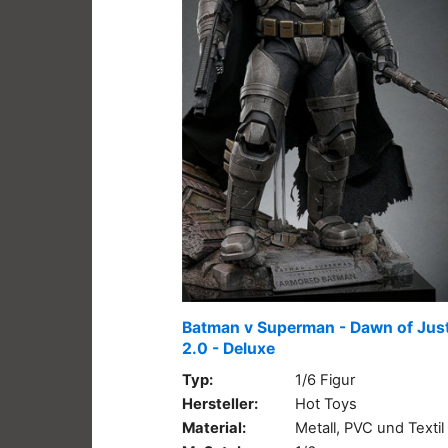
Batman v Superman - Dawn of Jus
2.0 - Deluxe
Typ:
1/6 Figur
Hersteller:
Hot Toys
Material:
Metall, PVC und Textil