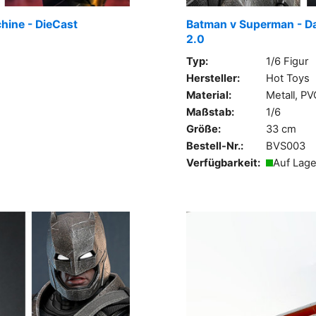
hine - DieCast
Batman v Superman - D
2.0
Typ:
1/6 Figur
Hersteller:
Hot Toys
Material:
Metall, PV
Maßstab:
1/6
Größe:
33 cm
Bestell-Nr.:
BVS003
Verfügbarkeit:
Auf Lage