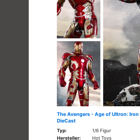
The Avengers - Age of Ultron: Iron
DieCast
Typ:
1/6 Figur
Hersteller:
Hot Toys