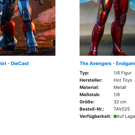
iot - DieCast
The Avengers - Endgame
Typ:
1/6 Figur
Hersteller:
Hot Toys
Material:
Metall
Maßstab:
1/6
Größe:
32 cm
Bestell-Nr.:
TAV025
Verfügbarkeit:
Auf Lage