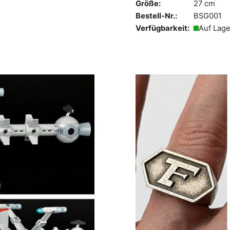
Größe:
27 cm
Bestell-Nr.:
BSG001
Verfügbarkeit:
Auf Lage