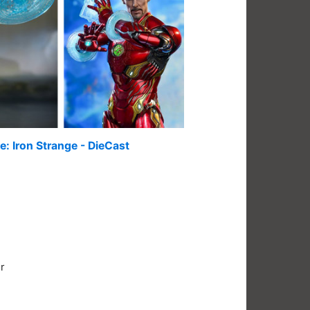
: Iron Strange - DieCast
r