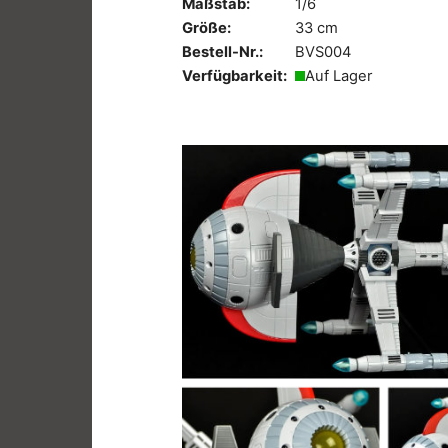
Maßstab:
1/6
Größe:
33 cm
Bestell-Nr.:
BVS004
Verfügbarkeit:
Auf Lager