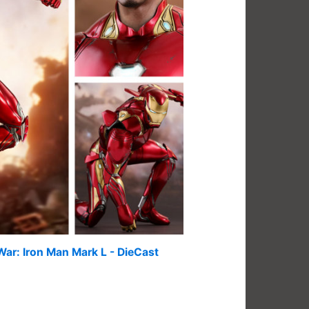
War: Iron Man Mark L - DieCast