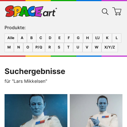
Produkte:
Alle
A
B
C
D
E
F
G
H
I/J
K
L
M
N
O
P/Q
R
S
T
U
V
W
X/Y/Z
Suchergebnisse
für "Lars Mikkelsen"