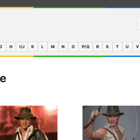
G
H
I/J
K
L
M
N
O
P/Q
R
S
T
U
V
se