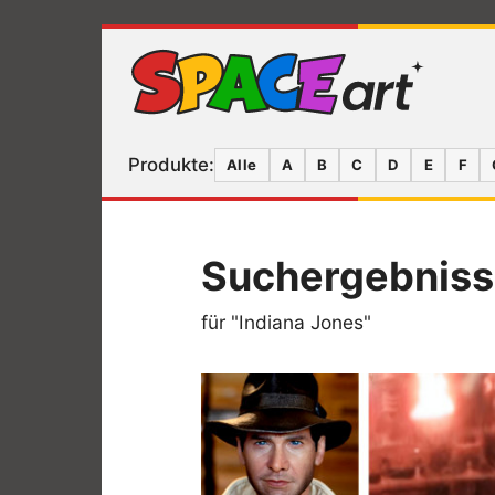
Produkte:
Alle
A
B
C
D
E
F
Suchergebnis
für "Indiana Jones"