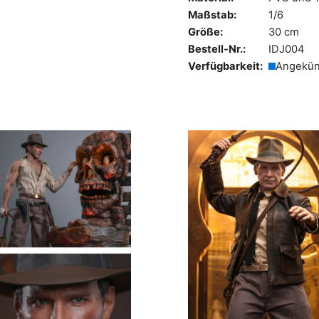
Maßstab:
1/6
Größe:
30 cm
Bestell-Nr.:
IDJ004
Verfügbarkeit:
Angekün