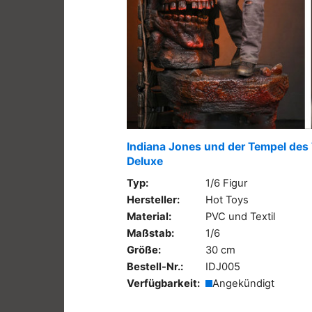
Indiana Jones und der Tempel des 
Deluxe
Typ:
1/6 Figur
Hersteller:
Hot Toys
Material:
PVC und Textil
Maßstab:
1/6
Größe:
30 cm
Bestell-Nr.:
IDJ005
Verfügbarkeit:
Angekündigt