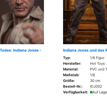
Todes: Indiana Jones -
Indiana Jones und das R
Typ:
1/6 Figur
Hersteller:
Hot Toys
Material:
PVC und T
Maßstab:
1/6
Größe:
30 cm
Bestell-Nr.:
IDJ002
Verfügbarkeit:
Auf Lage