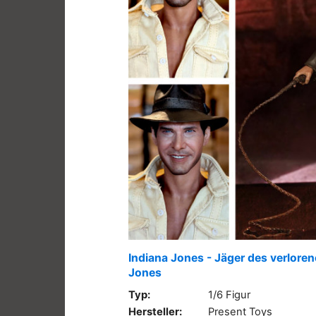
Indiana Jones - Jäger des verlore
Jones
Typ:
1/6 Figur
Hersteller:
Present Toys