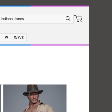
W
X/Y/Z