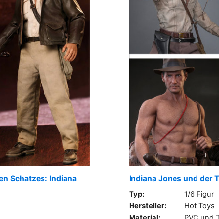
nen Schatzes: Indiana
Indiana Jones und der 
Typ:
1/6 Figur
Hersteller:
Hot Toys
Material:
PVC und T