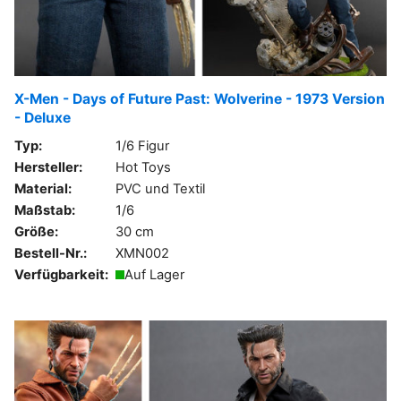
X-Men - Days of Future Past: Wolverine - 1973 Version
- Deluxe
Typ:
1/6 Figur
Hersteller:
Hot Toys
Material:
PVC und Textil
Maßstab:
1/6
Größe:
30 cm
Bestell-Nr.:
XMN002
Verfügbarkeit:
Auf Lager