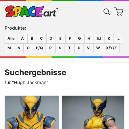
Produkte:
Alle
A
B
C
D
E
F
G
H
I/J
K
L
M
N
O
P/Q
R
S
T
U
V
W
X/Y/Z
Suchergebnisse
für "Hugh Jackman"