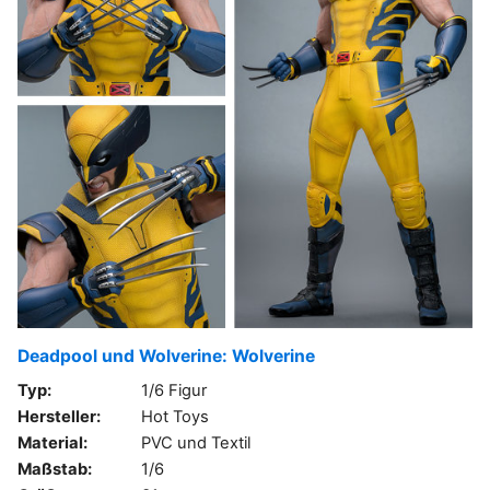
Deadpool und Wolverine: Wolverine
Typ:
1/6 Figur
Hersteller:
Hot Toys
Material:
PVC und Textil
Maßstab:
1/6