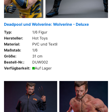
Deadpool und Wolverine: Wolverine - Deluxe
Typ:
1/6 Figur
Hersteller:
Hot Toys
Material:
PVC und Textil
Maßstab:
1/6
Größe:
31 cm
Bestell-Nr.:
DUW002
Verfügbarkeit:
Auf Lager