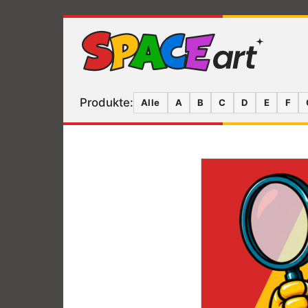
Produkte:
Alle
A
B
C
D
E
F