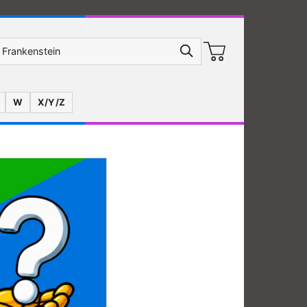
W
X/Y/Z