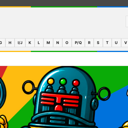
G
H
I/J
K
L
M
N
O
P/Q
R
S
T
U
V