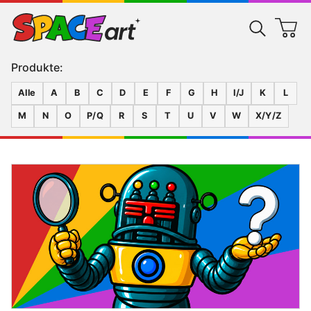
Produkte:
Alle
A
B
C
D
E
F
G
H
I/J
K
L
M
N
O
P/Q
R
S
T
U
V
W
X/Y/Z