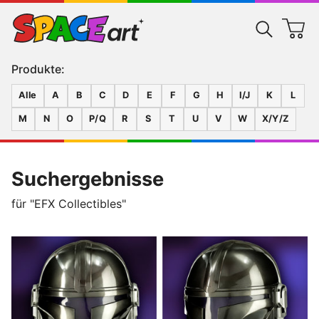
Produkte:
Alle
A
B
C
D
E
F
G
H
I/J
K
L
M
N
O
P/Q
R
S
T
U
V
W
X/Y/Z
Suchergebnisse
für "EFX Collectibles"