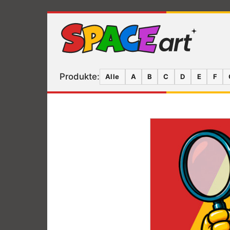
Produkte:
Alle
A
B
C
D
E
F