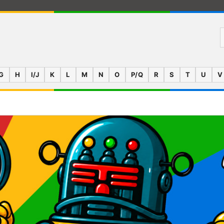
G
H
I/J
K
L
M
N
O
P/Q
R
S
T
U
V