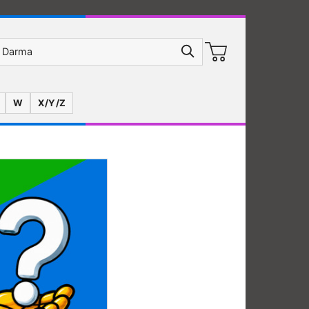
W
X/Y/Z