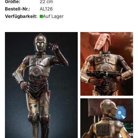
Größe:
22 cm
Bestell-Nr.:
AL126
Verfügbarkeit:
Auf Lager