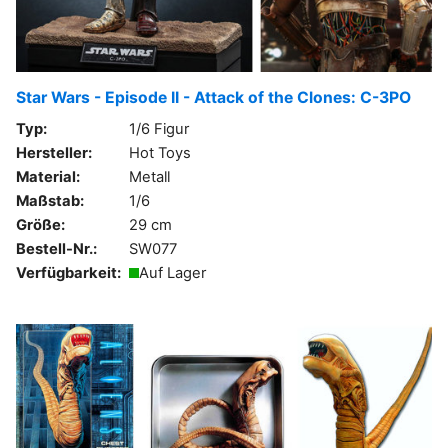
Star Wars - Episode II - Attack of the Clones: C-3PO
Typ:
1/6 Figur
Hersteller:
Hot Toys
Material:
Metall
Maßstab:
1/6
Größe:
29 cm
Bestell-Nr.:
SW077
Verfügbarkeit:
Auf Lager