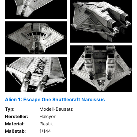
Alien 1: Escape One Shuttlecraft Narcissus
Typ:
Modell-Bausatz
Hersteller:
Halcyon
Material:
Plastik
Maßstab:
1/144