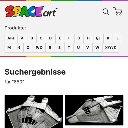
Produkte:
Alle
A
B
C
D
E
F
G
H
I/J
K
L
M
N
O
P/Q
R
S
T
U
V
W
X/Y/Z
Suchergebnisse
für "650"