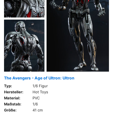
The Avengers - Age of Ultron: Ultron
Typ:
1/6 Figur
Hersteller:
Hot Toys
Material:
PVC
Maßstab:
1/6
Größe:
41 cm