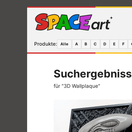
Produkte:
Alle
A
B
C
D
E
F
Suchergebnis
für "3D Wallplaque"