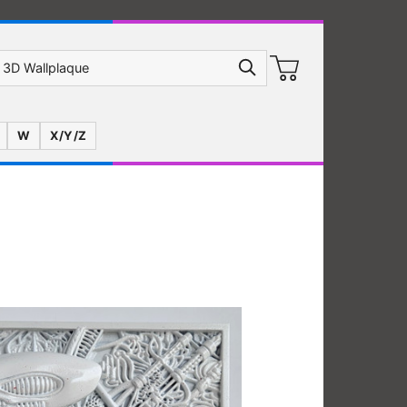
W
X/Y/Z