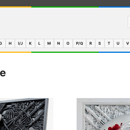
G
H
I/J
K
L
M
N
O
P/Q
R
S
T
U
V
se