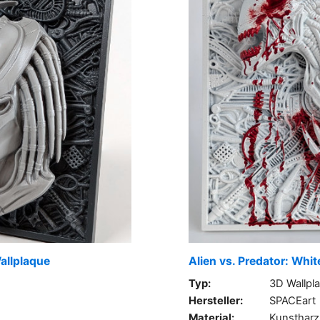
Wallplaque
Alien vs. Predator: Whit
Typ:
3D Wallpl
Hersteller:
SPACEart
Material:
Kunstharz