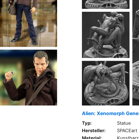
Alien: Xenomorph Gene
Typ:
Statue
Hersteller:
SPACEart
Material:
Kunstharz