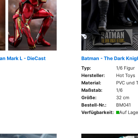
Man Mark L - DieCast
Batman - The Dark Knig
Typ:
1/6 Figur
Hersteller:
Hot Toys
Material:
PVC und T
Maßstab:
1/6
Größe:
32 cm
Bestell-Nr.:
BM041
Verfügbarkeit:
Auf Lage