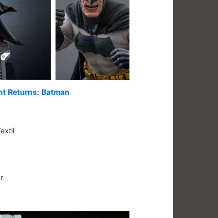
ht Returns: Batman
extil
r