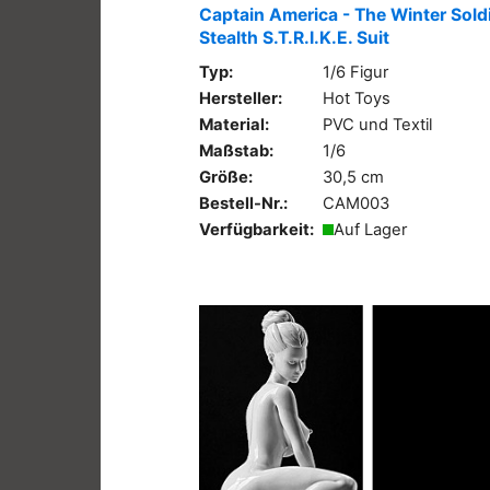
Captain America - The Winter Soldi
Stealth S.T.R.I.K.E. Suit
Typ:
1/6 Figur
Hersteller:
Hot Toys
Material:
PVC und Textil
Maßstab:
1/6
Größe:
30,5 cm
Bestell-Nr.:
CAM003
Verfügbarkeit:
Auf Lager