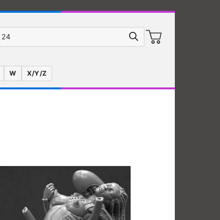
W
X/Y/Z