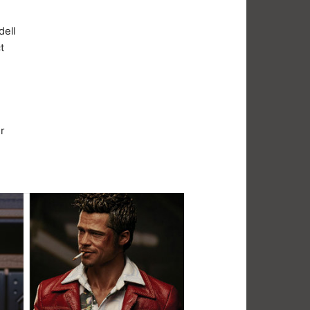
dell
t
r