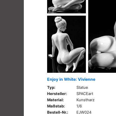
Enjoy in White: Vivienne
Typ:
Statue
Hersteller:
SPACEart
Material:
Kunstharz
Maßstab:
1/6
Bestell-Nr.:
EJW024