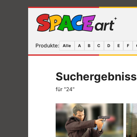
Produkte:
Alle
A
B
C
D
E
F
Suchergebnis
für "24"