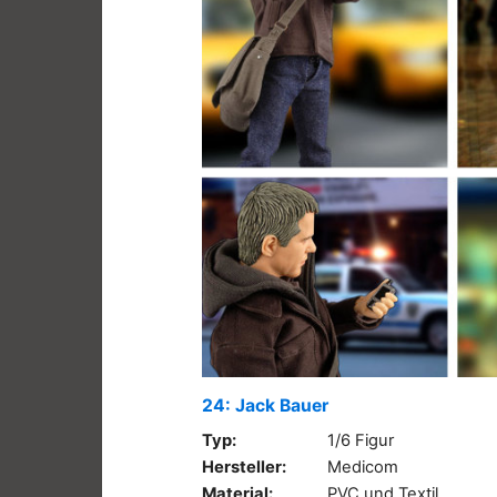
24: Jack Bauer
Typ:
1/6 Figur
Hersteller:
Medicom
Material:
PVC und Textil