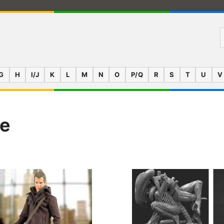
G
H
I/J
K
L
M
N
O
P/Q
R
S
T
U
V
se