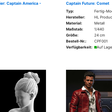
er: Captain America -
Captain Future: Comet
Typ:
Fertig-Mo
Hersteller:
HL Produc
Material:
Metall
Maßstab:
1/440
Größe:
24 cm
Bestell-Nr.:
CPF001
Verfügbarkeit:
Auf Lage