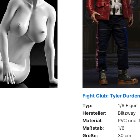
Fight Club: Tyler Durde
Typ:
1/6 Figur
Hersteller:
Blitzway
Material:
PVC und T
Maßstab:
1/6
Größe:
30 cm