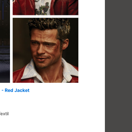
n - Red Jacket
extil