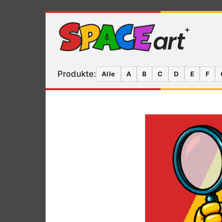
Produkte:
Alle
A
B
C
D
E
F