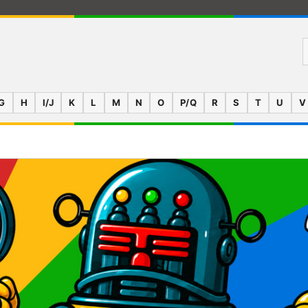
G
H
I/J
K
L
M
N
O
P/Q
R
S
T
U
V