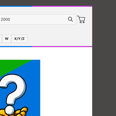
W
X/Y/Z