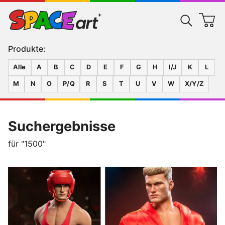
Produkte:
Alle
A
B
C
D
E
F
G
H
I/J
K
L
M
N
O
P/Q
R
S
T
U
V
W
X/Y/Z
Suchergebnisse
für "1500"