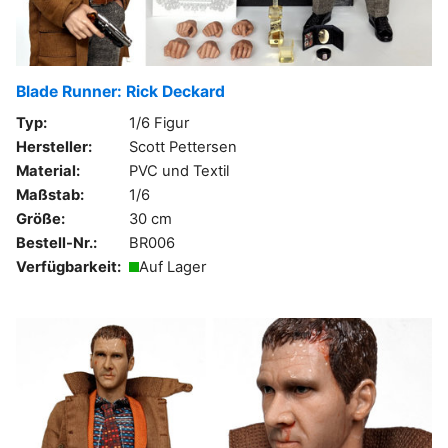
Blade Runner: Rick Deckard
Typ:
1/6 Figur
Hersteller:
Scott Pettersen
Material:
PVC und Textil
Maßstab:
1/6
Größe:
30 cm
Bestell-Nr.:
BR006
Verfügbarkeit:
Auf Lager