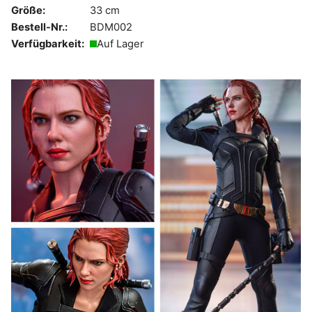
Größe:
33 cm
Bestell-Nr.:
BDM002
Verfügbarkeit:
Auf Lager