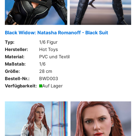
Black Widow: Natasha Romanoff - Black Suit
Typ:
1/6 Figur
Hersteller:
Hot Toys
Material:
PVC und Textil
Maßstab:
1/6
Größe:
28 cm
Bestell-Nr.:
BWD003
Verfügbarkeit:
Auf Lager