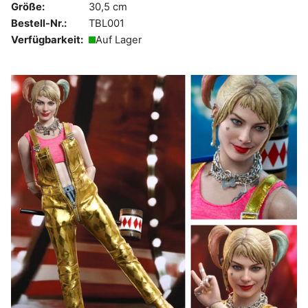
Größe:
30,5 cm
Bestell-Nr.:
TBL001
Verfügbarkeit:
Auf Lager