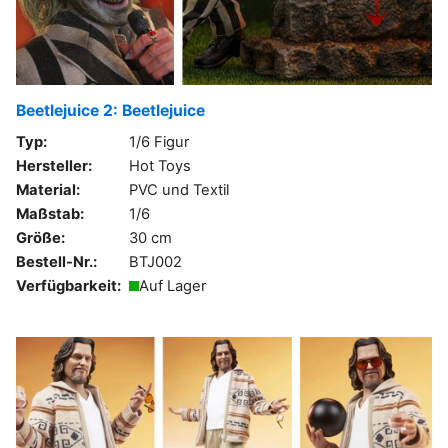
Beetlejuice 2: Beetlejuice
Typ:
1/6 Figur
Hersteller:
Hot Toys
Material:
PVC und Textil
Maßstab:
1/6
Größe:
30 cm
Bestell-Nr.:
BTJ002
Verfügbarkeit:
Auf Lager