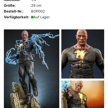
Größe:
29 cm
Bestell-Nr.:
BOP002
Verfügbarkeit:
Auf Lager