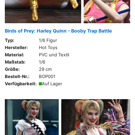
Birds of Prey: Harley Quinn - Booby Trap Battle
Typ:
1/6 Figur
Hersteller:
Hot Toys
Material:
PVC und Textil
Maßstab:
1/6
Größe:
29 cm
Bestell-Nr.:
BOP001
Verfügbarkeit:
Auf Lager