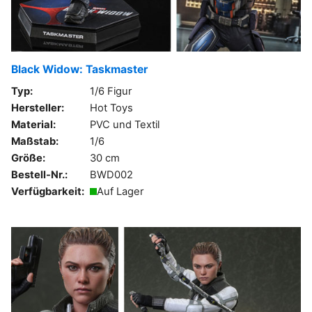
Black Widow: Taskmaster
Typ:
1/6 Figur
Hersteller:
Hot Toys
Material:
PVC und Textil
Maßstab:
1/6
Größe:
30 cm
Bestell-Nr.:
BWD002
Verfügbarkeit:
Auf Lager