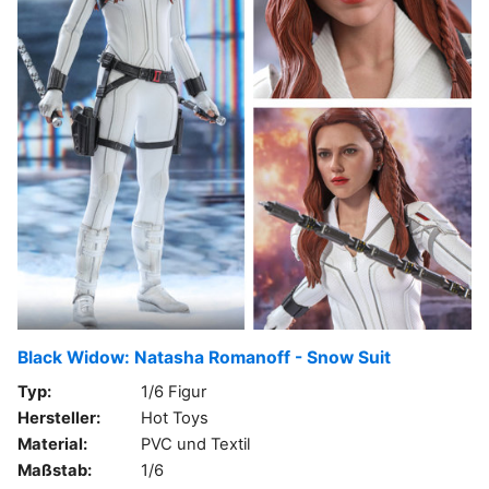
Black Widow: Natasha Romanoff - Snow Suit
Typ:
1/6 Figur
Hersteller:
Hot Toys
Material:
PVC und Textil
Maßstab:
1/6