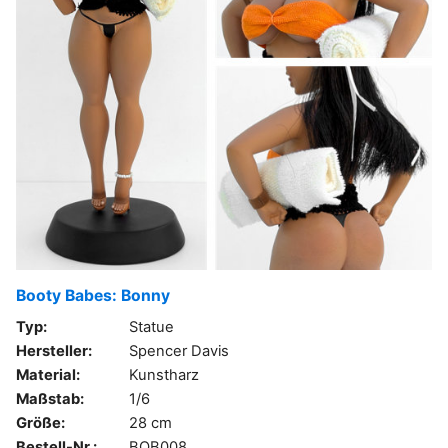
Booty Babes: Bonny
Typ:
Statue
Hersteller:
Spencer Davis
Material:
Kunstharz
Maßstab:
1/6
Größe:
28 cm
Bestell-Nr.:
BOB008