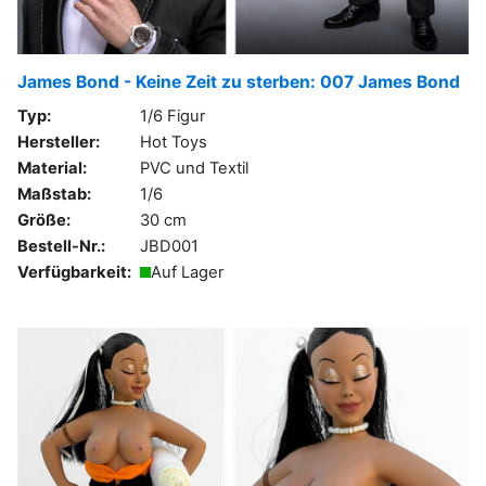
James Bond - Keine Zeit zu sterben: 007 James Bond
Typ:
1/6 Figur
Hersteller:
Hot Toys
Material:
PVC und Textil
Maßstab:
1/6
Größe:
30 cm
Bestell-Nr.:
JBD001
Verfügbarkeit:
Auf Lager