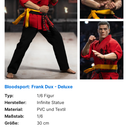
Bloodsport: Frank Dux - Deluxe
Typ:
1/6 Figur
Hersteller:
Infinite Statue
Material:
PVC und Textil
Maßstab:
1/6
Größe:
30 cm