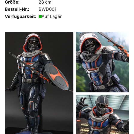
Größe:
28 cm
Bestell-Nr.:
BWD001
Verfügbarkeit:
Auf Lager