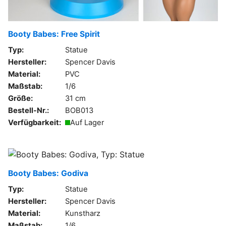
Booty Babes: Free Spirit
Typ:
Statue
Hersteller:
Spencer Davis
Material:
PVC
Maßstab:
1/6
Größe:
31 cm
Bestell-Nr.:
BOB013
Verfügbarkeit:
Auf Lager
Booty Babes: Godiva
Typ:
Statue
Hersteller:
Spencer Davis
Material:
Kunstharz
Maßstab:
1/6