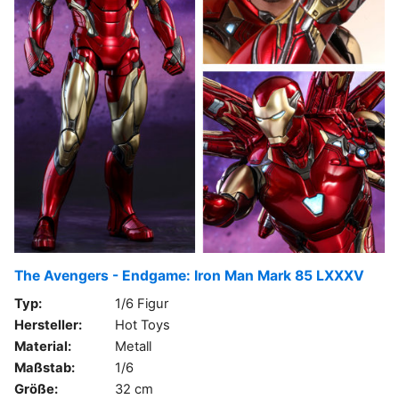
The Avengers - Endgame: Iron Man Mark 85 LXXXV
Typ:
1/6 Figur
Hersteller:
Hot Toys
Material:
Metall
Maßstab:
1/6
Größe:
32 cm