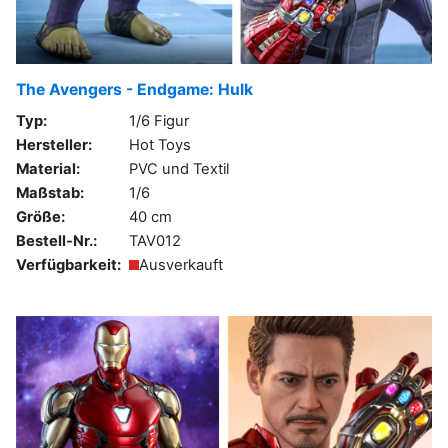
The Avengers - Endgame: Hulk
Typ:
1/6 Figur
Hersteller:
Hot Toys
Material:
PVC und Textil
Maßstab:
1/6
Größe:
40 cm
Bestell-Nr.:
TAV012
Verfügbarkeit:
Ausverkauft