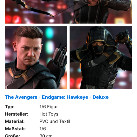
The Avengers - Endgame: Hawkeye - Deluxe
Typ:
1/6 Figur
Hersteller:
Hot Toys
Material:
PVC und Textil
Maßstab:
1/6
Größe:
30 cm