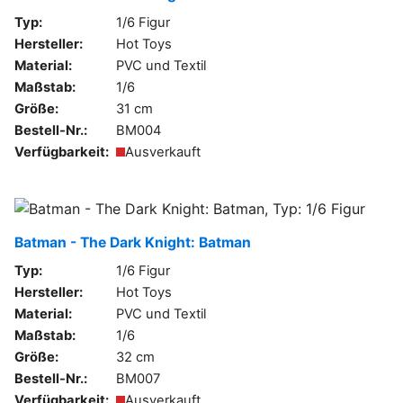
Typ:
1/6 Figur
Hersteller:
Hot Toys
Material:
PVC und Textil
Maßstab:
1/6
Größe:
31 cm
Bestell-Nr.:
BM004
Verfügbarkeit:
Ausverkauft
Batman - The Dark Knight: Batman
Typ:
1/6 Figur
Hersteller:
Hot Toys
Material:
PVC und Textil
Maßstab:
1/6
Größe:
32 cm
Bestell-Nr.:
BM007
Verfügbarkeit:
Ausverkauft