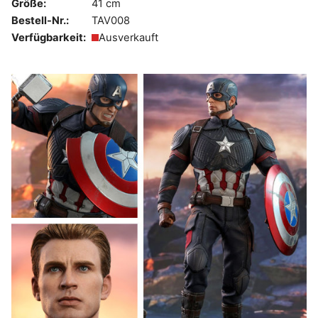
Größe:
41 cm
Bestell-Nr.:
TAV008
Verfügbarkeit:
Ausverkauft