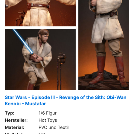
Star Wars - Episode III - Revenge of the Sith: Obi-Wan
Kenobi - Mustafar
Typ:
1/6 Figur
Hersteller:
Hot Toys
Material:
PVC und Textil