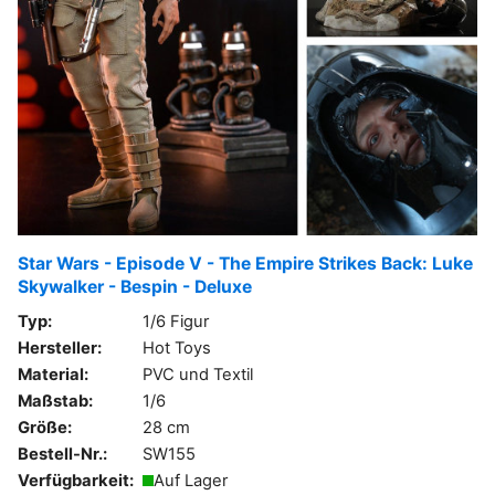
Star Wars - Episode V - The Empire Strikes Back: Luke
Skywalker - Bespin - Deluxe
Typ:
1/6 Figur
Hersteller:
Hot Toys
Material:
PVC und Textil
Maßstab:
1/6
Größe:
28 cm
Bestell-Nr.:
SW155
Verfügbarkeit:
Auf Lager