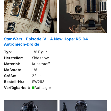
Star Wars - Episode IV - A New Hope: R5-D4
Astromech-Droide
Typ:
1/6 Figur
Hersteller:
Sideshow
Material:
Kunststoff
Maßstab:
1/6
Größe:
22 cm
Bestell-Nr.:
SW293
Verfügbarkeit:
Auf Lager