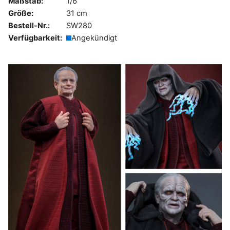
Maßstab:
1/6
Größe:
31 cm
Bestell-Nr.:
SW280
Verfügbarkeit:
Angekündigt