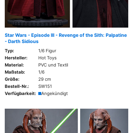
Star Wars - Episode III - Revenge of the Sith: Palpatine
- Darth Sidious
Typ:
1/6 Figur
Hersteller:
Hot Toys
Material:
PVC und Textil
Maßstab:
1/6
Größe:
29 cm
Bestell-Nr.:
SW151
Verfügbarkeit:
Angekündigt