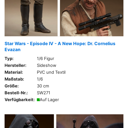
Star Wars - Episode IV - A New Hope: Dr. Cornelius
Evazan
Typ:
1/6 Figur
Hersteller:
Sideshow
Material:
PVC und Textil
Maßstab:
1/6
Größe:
30 cm
Bestell-Nr.:
SW271
Verfügbarkeit:
Auf Lager