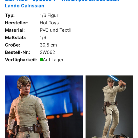
Lando Calrissian
Typ:
1/6 Figur
Hersteller:
Hot Toys
Material:
PVC und Textil
Maßstab:
1/6
Größe:
30,5 cm
Bestell-Nr.:
SW062
Verfügbarkeit:
Auf Lager