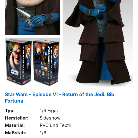
Star Wars - Episode VI - Return of the Jedi: Bib
Fortuna
Typ:
1/6 Figur
Hersteller:
Sideshow
Material:
PVC und Textil
Maßstab:
1/6