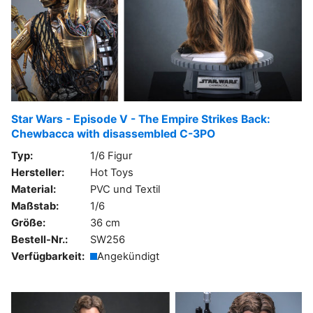
Star Wars - Episode V - The Empire Strikes Back:
Chewbacca with disassembled C-3PO
Typ:
1/6 Figur
Hersteller:
Hot Toys
Material:
PVC und Textil
Maßstab:
1/6
Größe:
36 cm
Bestell-Nr.:
SW256
Verfügbarkeit:
Angekündigt