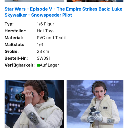
Star Wars - Episode V - The Empire Strikes Back: Luke
Skywalker - Snowspeeder Pilot
Typ:
1/6 Figur
Hersteller:
Hot Toys
Material:
PVC und Textil
Maßstab:
1/6
Größe:
28 cm
Bestell-Nr.:
SW091
Verfügbarkeit:
Auf Lager