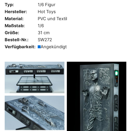
Typ:
1/6 Figur
Hersteller:
Hot Toys
Material:
PVC und Textil
Maßstab:
1/6
Größe:
31 cm
Bestell-Nr.:
SW272
Verfügbarkeit:
Angekündigt