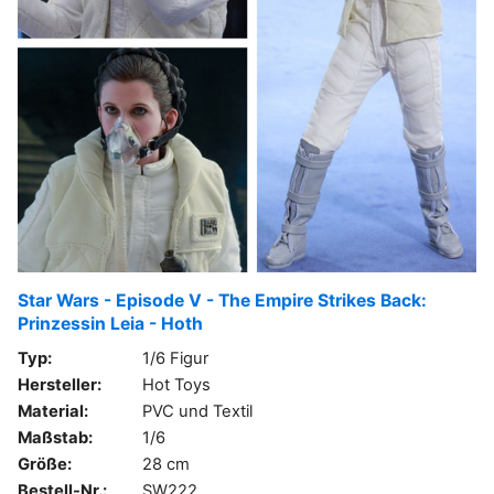
Star Wars - Episode V - The Empire Strikes Back:
Prinzessin Leia - Hoth
Typ:
1/6 Figur
Hersteller:
Hot Toys
Material:
PVC und Textil
Maßstab:
1/6
Größe:
28 cm
Bestell-Nr.:
SW222