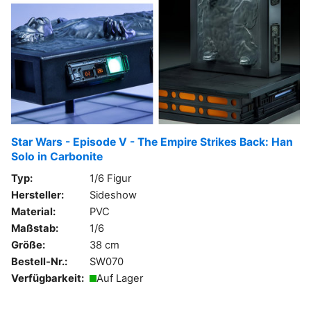
Star Wars - Episode V - The Empire Strikes Back: Han
Solo in Carbonite
Typ:
1/6 Figur
Hersteller:
Sideshow
Material:
PVC
Maßstab:
1/6
Größe:
38 cm
Bestell-Nr.:
SW070
Verfügbarkeit:
Auf Lager