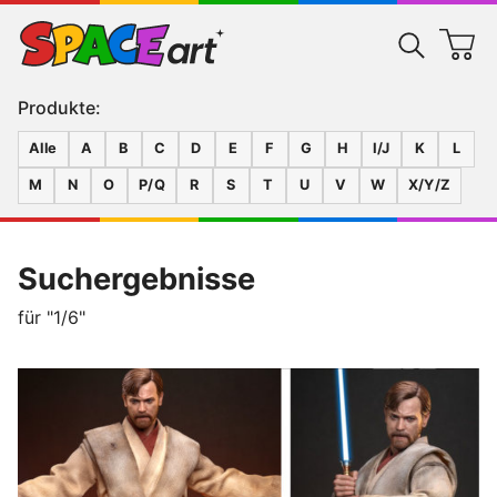
Produkte:
Alle
A
B
C
D
E
F
G
H
I/J
K
L
M
N
O
P/Q
R
S
T
U
V
W
X/Y/Z
Suchergebnisse
für "1/6"