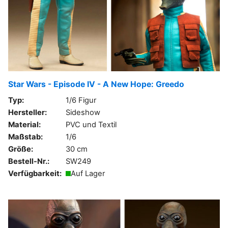
Star Wars - Episode IV - A New Hope: Greedo
Typ:
1/6 Figur
Hersteller:
Sideshow
Material:
PVC und Textil
Maßstab:
1/6
Größe:
30 cm
Bestell-Nr.:
SW249
Verfügbarkeit:
Auf Lager