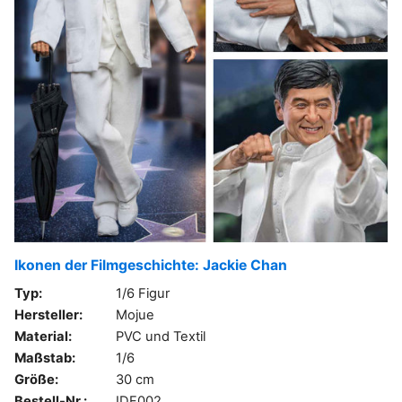
Ikonen der Filmgeschichte: Jackie Chan
Typ:
1/6 Figur
Hersteller:
Mojue
Material:
PVC und Textil
Maßstab:
1/6
Größe:
30 cm
Bestell-Nr.:
IDF002