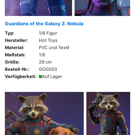
Guardians of the Galaxy 3: Nebula
Typ:
1/6 Figur
Hersteller:
Hot Toys
Material:
PVC und Textil
Maßstab:
1/6
Größe:
29 cm
Bestell-Nr.:
GOG003
Verfügbarkeit:
Auf Lager