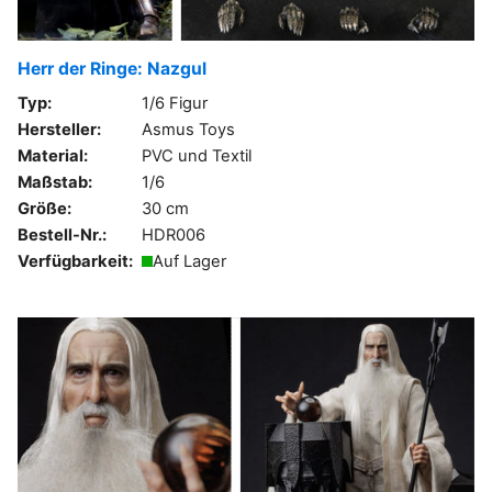
Herr der Ringe: Nazgul
Typ:
1/6 Figur
Hersteller:
Asmus Toys
Material:
PVC und Textil
Maßstab:
1/6
Größe:
30 cm
Bestell-Nr.:
HDR006
Verfügbarkeit:
Auf Lager