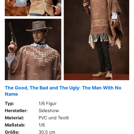
The Good, The Bad and The Ugly: The Man With No
Name
Typ:
1/6 Figur
Hersteller:
Sideshow
Material:
PVC und Textil
Maßstab:
1/6
Größe:
30,5 cm