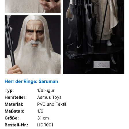
Herr der Ringe: Saruman
Typ:
1/6 Figur
Hersteller:
Asmus Toys
Material:
PVC und Textil
Maßstab:
1/6
Größe:
31 cm
Bestell-Nr.:
HDR001