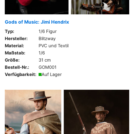
Gods of Music: Jimi Hendrix
Typ:
1/6 Figur
Hersteller:
Blitzway
Material:
PVC und Textil
Maßstab:
1/6
Größe:
31 cm
Bestell-Nr.:
GOM001
Verfügbarkeit:
Auf Lager