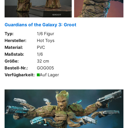
Guardians of the Galaxy 3: Groot
Typ:
1/6 Figur
Hersteller:
Hot Toys
Material:
PVC
Maßstab:
1/6
Größe:
32 cm
Bestell-Nr.:
GOG005
Verfügbarkeit:
Auf Lager