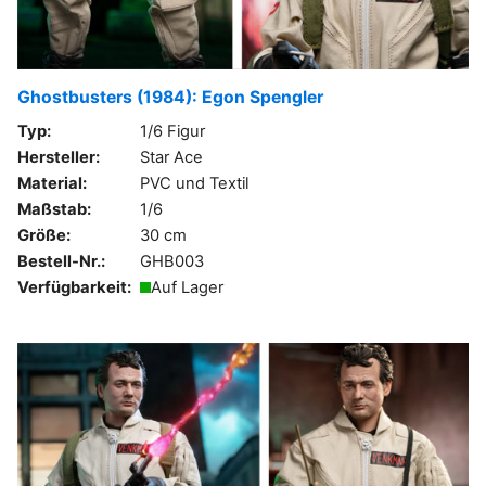
Ghostbusters (1984): Egon Spengler
Typ:
1/6 Figur
Hersteller:
Star Ace
Material:
PVC und Textil
Maßstab:
1/6
Größe:
30 cm
Bestell-Nr.:
GHB003
Verfügbarkeit:
Auf Lager