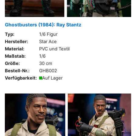
Ghostbusters (1984): Ray Stantz
Typ:
1/6 Figur
Hersteller:
Star Ace
Material:
PVC und Textil
Maßstab:
1/6
Größe:
30 cm
Bestell-Nr.:
GHB002
Verfügbarkeit:
Auf Lager