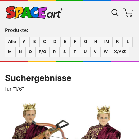
Produkte:
Alle
A
B
C
D
E
F
G
H
I/J
K
L
M
N
O
P/Q
R
S
T
U
V
W
X/Y/Z
Suchergebnisse
für "1/6"