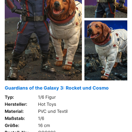
Guardians of the Galaxy 3: Rocket und Cosmo
Typ:
1/6 Figur
Hersteller:
Hot Toys
Material:
PVC und Textil
Maßstab:
1/6
Größe:
16 cm