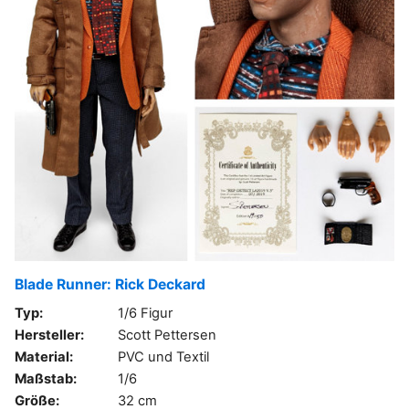
Blade Runner: Rick Deckard
Typ:
1/6 Figur
Hersteller:
Scott Pettersen
Material:
PVC und Textil
Maßstab:
1/6
Größe:
32 cm