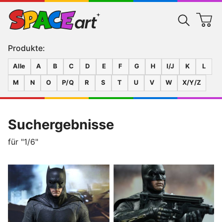
Produkte:
Alle
A
B
C
D
E
F
G
H
I/J
K
L
M
N
O
P/Q
R
S
T
U
V
W
X/Y/Z
Suchergebnisse
für "1/6"