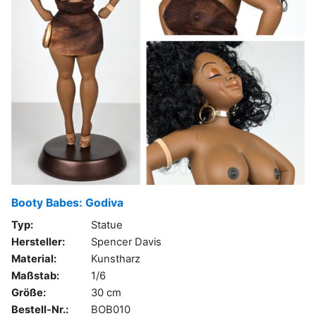
Booty Babes: Godiva
Typ:
Statue
Hersteller:
Spencer Davis
Material:
Kunstharz
Maßstab:
1/6
Größe:
30 cm
Bestell-Nr.:
BOB010