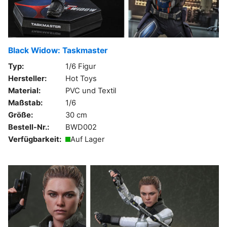
Black Widow: Taskmaster
Typ:
1/6 Figur
Hersteller:
Hot Toys
Material:
PVC und Textil
Maßstab:
1/6
Größe:
30 cm
Bestell-Nr.:
BWD002
Verfügbarkeit:
Auf Lager