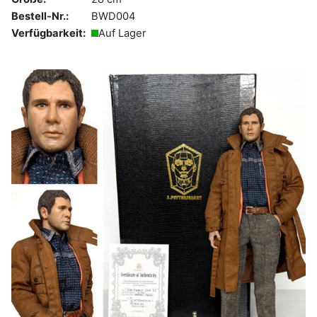
Bestell-Nr.:
BWD004
Verfügbarkeit:
Auf Lager