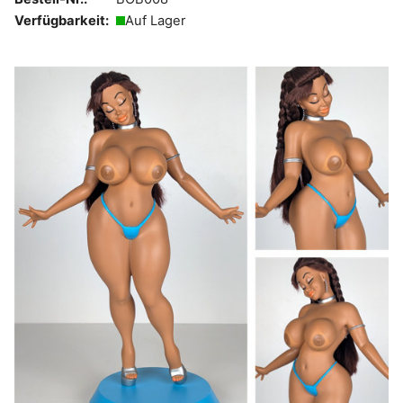
Verfügbarkeit:
Auf Lager