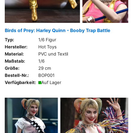
Birds of Prey: Harley Quinn - Booby Trap Battle
Typ:
1/6 Figur
Hersteller:
Hot Toys
Material:
PVC und Textil
Maßstab:
1/6
Größe:
29 cm
Bestell-Nr.:
BOP001
Verfügbarkeit:
Auf Lager