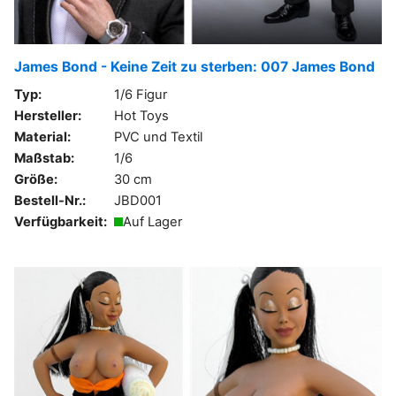
James Bond - Keine Zeit zu sterben: 007 James Bond
Typ:
1/6 Figur
Hersteller:
Hot Toys
Material:
PVC und Textil
Maßstab:
1/6
Größe:
30 cm
Bestell-Nr.:
JBD001
Verfügbarkeit:
Auf Lager