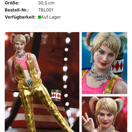
Größe:
30,5 cm
Bestell-Nr.:
TBL001
Verfügbarkeit:
Auf Lager