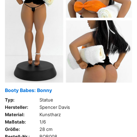
Booty Babes: Bonny
Typ:
Statue
Hersteller:
Spencer Davis
Material:
Kunstharz
Maßstab:
1/6
Größe:
28 cm
Bestell-Nr.:
BOB008