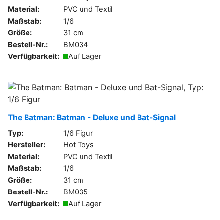
Material:
PVC und Textil
Maßstab:
1/6
Größe:
31 cm
Bestell-Nr.:
BM034
Verfügbarkeit:
Auf Lager
The Batman: Batman - Deluxe und Bat-Signal
Typ:
1/6 Figur
Hersteller:
Hot Toys
Material:
PVC und Textil
Maßstab:
1/6
Größe:
31 cm
Bestell-Nr.:
BM035
Verfügbarkeit:
Auf Lager