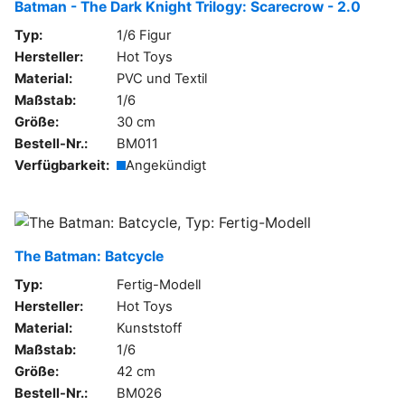
Batman - The Dark Knight Trilogy: Scarecrow - 2.0
Typ:
1/6 Figur
Hersteller:
Hot Toys
Material:
PVC und Textil
Maßstab:
1/6
Größe:
30 cm
Bestell-Nr.:
BM011
Verfügbarkeit:
Angekündigt
The Batman: Batcycle
Typ:
Fertig-Modell
Hersteller:
Hot Toys
Material:
Kunststoff
Maßstab:
1/6
Größe:
42 cm
Bestell-Nr.:
BM026