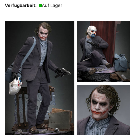
Verfügbarkeit:
Auf Lager