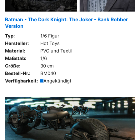
Batman - The Dark Knight: The Joker - Bank Robber
Version
Typ:
1/6 Figur
Hersteller:
Hot Toys
Material:
PVC und Textil
Maßstab:
1/6
Größe:
30 cm
Bestell-Nr.:
BM040
Verfügbarkeit:
Angekündigt