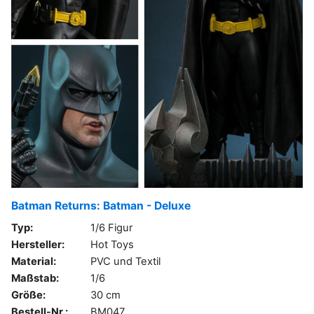
Batman Returns: Batman - Deluxe
Typ:
1/6 Figur
Hersteller:
Hot Toys
Material:
PVC und Textil
Maßstab:
1/6
Größe:
30 cm
Bestell-Nr.:
BM047