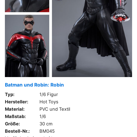
Batman und Robin: Robin
Typ:
1/6 Figur
Hersteller:
Hot Toys
Material:
PVC und Textil
Maßstab:
1/6
Größe:
30 cm
Bestell-Nr.:
BM045