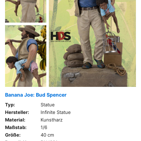
Banana Joe: Bud Spencer
Typ:
Statue
Hersteller:
Infinite Statue
Material:
Kunstharz
Maßstab:
1/6
Größe:
40 cm