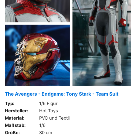
The Avengers - Endgame: Tony Stark - Team Suit
Typ:
1/6 Figur
Hersteller:
Hot Toys
Material:
PVC und Textil
Maßstab:
1/6
Größe:
30 cm