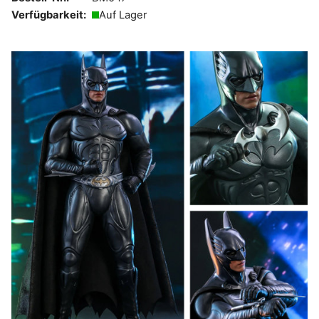
Verfügbarkeit:
Auf Lager