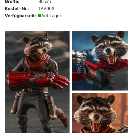
Größe:
30 cm
Bestell-Nr.:
TAV003
Verfügbarkeit:
Auf Lager