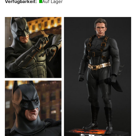
Verfügbarkeit:
Auf Lager