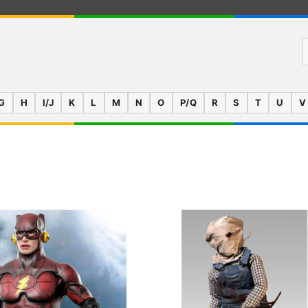
G
H
I/J
K
L
M
N
O
P/Q
R
S
T
U
V