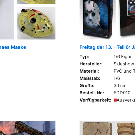
orhees Maske
Freitag der 13. - Teil 6
Typ:
1/6 Figur
Hersteller:
Sideshow
Material:
PVC und T
Maßstab:
1/6
Größe:
30 cm
Bestell-Nr.:
FDD010
Verfügbarkeit:
Ausverk