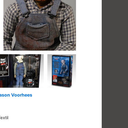
: Jason Voorhees
extil