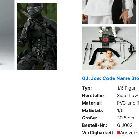
G.I. Joe: Code Name S
Typ:
1/6 Figur
Hersteller:
Sideshow
Material:
PVC und T
Maßstab:
1/6
Größe:
30,5 cm
Bestell-Nr.:
GIJ002
Verfügbarkeit:
Ausverk