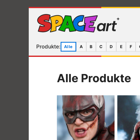
Produkte:
Alle
A
B
C
D
E
F
Alle Produkte