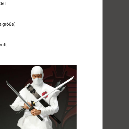
dell
nalgröße)
auft