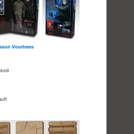
: Jason Voorhees
extil
auft