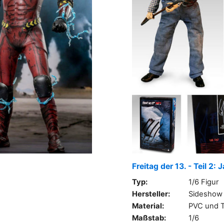
Freitag der 13. - Teil 2
Typ:
1/6 Figur
Hersteller:
Sideshow
Material:
PVC und T
Maßstab:
1/6