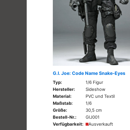
G.I. Joe: Code Name Snake-Eyes
Typ:
1/6 Figur
Hersteller:
Sideshow
Material:
PVC und Textil
Maßstab:
1/6
Größe:
30,5 cm
Bestell-Nr.:
GIJ001
Verfügbarkeit:
Ausverkauft