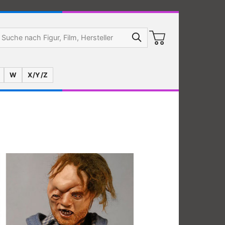
W
X/Y/Z