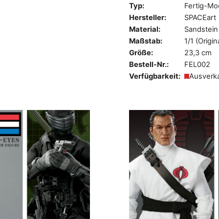
Typ:
Fertig-Mo
Hersteller:
SPACEart
Material:
Sandstein
Maßstab:
1/1 (Origi
Größe:
23,3 cm
Bestell-Nr.:
FEL002
Verfügbarkeit:
Ausverk