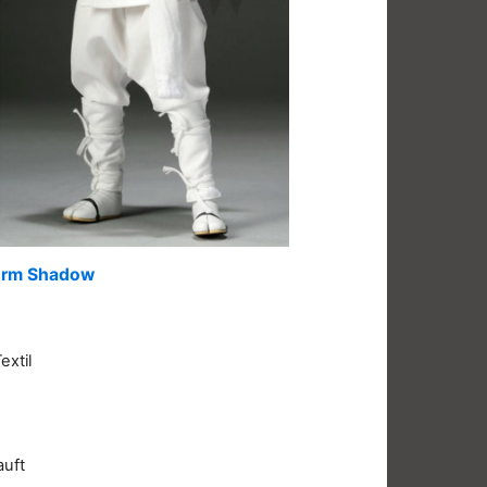
torm Shadow
extil
auft