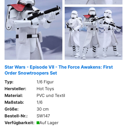
Star Wars - Episode VII - The Force Awakens: First
Order Snowtroopers Set
Typ:
1/6 Figur
Hersteller:
Hot Toys
Material:
PVC und Textil
Maßstab:
1/6
Größe:
30 cm
Bestell-Nr.:
SW147
Verfügbarkeit:
Auf Lager