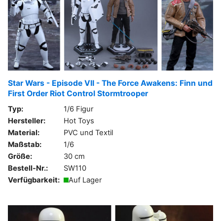
Star Wars - Episode VII - The Force Awakens: Finn und
First Order Riot Control Stormtrooper
Typ:
1/6 Figur
Hersteller:
Hot Toys
Material:
PVC und Textil
Maßstab:
1/6
Größe:
30 cm
Bestell-Nr.:
SW110
Verfügbarkeit:
Auf Lager