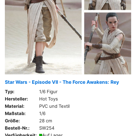
Star Wars - Episode VII - The Force Awakens: Rey
Typ:
1/6 Figur
Hersteller:
Hot Toys
Material:
PVC und Textil
Maßstab:
1/6
Größe:
28 cm
Bestell-Nr.:
SW254
Verfügbarkeit:
Auf Lager