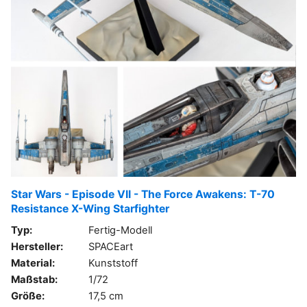
Star Wars - Episode VII - The Force Awakens: T-70
Resistance X-Wing Starfighter
Typ:
Fertig-Modell
Hersteller:
SPACEart
Material:
Kunststoff
Maßstab:
1/72
Größe:
17,5 cm