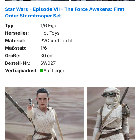
Star Wars - Episode VII - The Force Awakens: First
Order Stormtrooper Set
Typ:
1/6 Figur
Hersteller:
Hot Toys
Material:
PVC und Textil
Maßstab:
1/6
Größe:
30 cm
Bestell-Nr.:
SW027
Verfügbarkeit:
Auf Lager