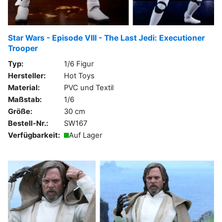
Star Wars - Episode VIII - The Last Jedi: Executioner
Trooper
Typ:
1/6 Figur
Hersteller:
Hot Toys
Material:
PVC und Textil
Maßstab:
1/6
Größe:
30 cm
Bestell-Nr.:
SW167
Verfügbarkeit:
Auf Lager