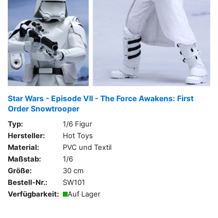
Star Wars - Episode VII - The Force Awakens: First
Order Snowtrooper
Typ:
1/6 Figur
Hersteller:
Hot Toys
Material:
PVC und Textil
Maßstab:
1/6
Größe:
30 cm
Bestell-Nr.:
SW101
Verfügbarkeit:
Auf Lager