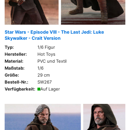
Star Wars - Episode VIII - The Last Jedi: Luke
Skywalker - Crait Version
Typ:
1/6 Figur
Hersteller:
Hot Toys
Material:
PVC und Textil
Maßstab:
1/6
Größe:
29 cm
Bestell-Nr.:
SW267
Verfügbarkeit:
Auf Lager