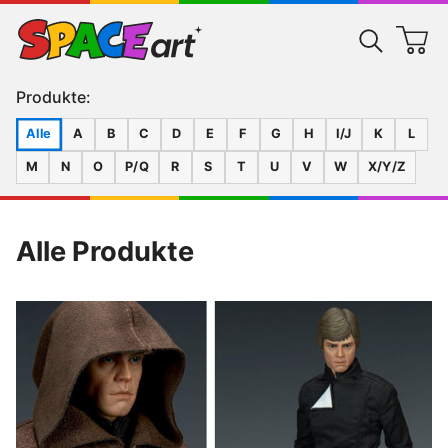
Produkte:
Alle
A
B
C
D
E
F
G
H
I/J
K
L
M
N
O
P/Q
R
S
T
U
V
W
X/Y/Z
Alle Produkte