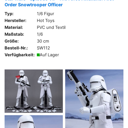
Order Snowtrooper Officer
Typ:
1/6 Figur
Hersteller:
Hot Toys
Material:
PVC und Textil
Maßstab:
1/6
Größe:
30 cm
Bestell-Nr.:
SW112
Verfügbarkeit:
Auf Lager