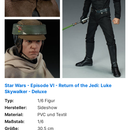
Star Wars - Episode VI - Return of the Jedi: Luke
Skywalker - Deluxe
Typ:
1/6 Figur
Hersteller:
Sideshow
Material:
PVC und Textil
Maßstab:
1/6
Größe:
30,5 cm