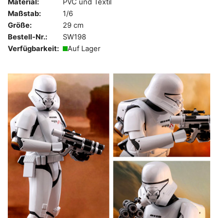
Material:
PVC und Textil
Maßstab:
1/6
Größe:
29 cm
Bestell-Nr.:
SW198
Verfügbarkeit:
Auf Lager