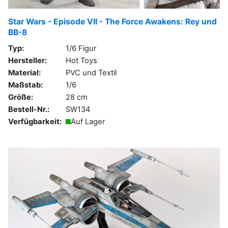
Star Wars - Episode VII - The Force Awakens: Rey und
BB-8
Typ:
1/6 Figur
Hersteller:
Hot Toys
Material:
PVC und Textil
Maßstab:
1/6
Größe:
28 cm
Bestell-Nr.:
SW134
Verfügbarkeit:
Auf Lager